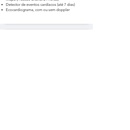
Detector de eventos cardíacos (até 7 dias)
Ecocardiograma, com ou sem doppler
Pneumologia
Espirometria com prova de boncodilatação
Espirometria simples
Registo poligráfico do sono com avaliação