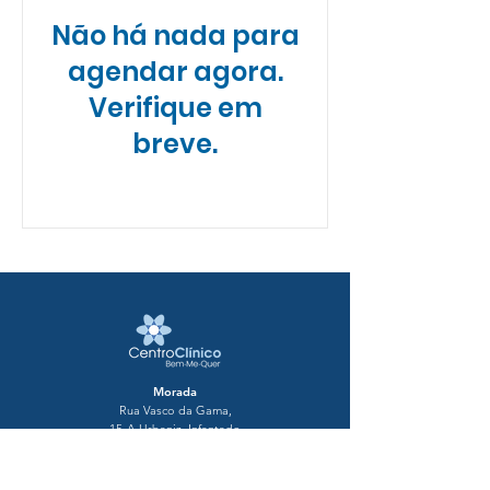
Não há nada para
agendar agora.
Verifique em
breve.
Morada
Rua Vasco da Gama,
15-A Urbaniz. Infantado
2670-396 Loures​​
Horário de Funcionamento